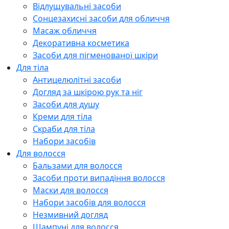
Відлущувальні засоби
Сонцезахисні засоби для обличчя
Масаж обличчя
Декоративна косметика
Засоби для пігменованої шкіри
Для тіла
Антицелюлітні засоби
Догляд за шкірою рук та ніг
Засоби для душу
Креми для тіла
Скраби для тіла
Набори засобів
Для волосся
Бальзами для волосся
Засоби проти випадіння волосся
Маски для волосся
Набори засобів для волосся
Незмивний догляд
Шампуні для волосся