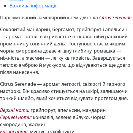
Важлива інформація
Парфумований ламелярний крем для тіла
Citrus Serenade
Соковитий мандарин, бергамот, грейпфрут і апельсин
— аромат на тілі відкривається яскраво ніби ранковий
промінчик у сонячний день. Поступово стає м'якшим:
чорна смородина додає ягідну глибину, ромашка —
ніжність, а жасмин — легку квітковість. Завершується
теплою амброю й мускусом, що відчуваються ще довго
після нанесення.
Citrus Serenade — аромат легкості, свіжості й гарного
настрою. Він красиво стишується на шкірі, залишаючи
тонкий шлейф, який хочеться відчувати протягом дня.
Верхні ноти:
грейпфрут, апельсин, мандарин
Серцеві ноти:
конвалія, зелене яблуко, чорна
смородина, жасмин
Базові ноти:
мускус, сухофрукти