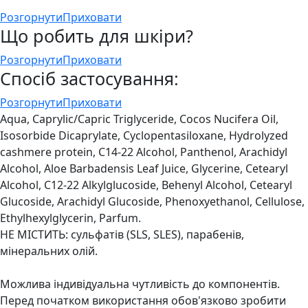
Розгорнути
Приховати
Що робить для шкіри?
Розгорнути
Приховати
Спосіб застосування:
Розгорнути
Приховати
Aqua, Caprylic/Capric Triglyceride, Cocos Nucifera Oil,
Isosorbide Dicaprylate, Cyclopentasiloxane, Hydrolyzed
cashmere protein, C14-22 Alcohol, Panthenol, Arachidyl
Alcohol, Aloe Barbadensis Leaf Juice, Glycerine, Cetearyl
Alcohol, C12-22 Alkylglucoside, Behenyl Alcohol, Cetearyl
Gluсoside, Arachidyl Glucoside, Phenoxyethanol, Cellulose,
Ethylhexylglycerin, Parfum.
НЕ МІСТИТЬ: сульфатів (SLS, SLES), парабенів,
мінеральних олій.
Можлива індивідуальна чутливість до компонентів.
Перед початком використання обов'язково зробити