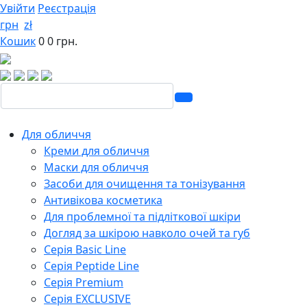
Увійти
Реєстрація
грн
zł
Кошик
0
0 грн.
Для обличчя
Креми для обличчя
Маски для обличчя
Засоби для очищення та тонізування
Антивікова косметика
Для проблемної та підліткової шкіри
Догляд за шкірою навколо очей та губ
Серія Basic Line
Серія Peptide Line
Серія Premium
Серія EXCLUSIVE