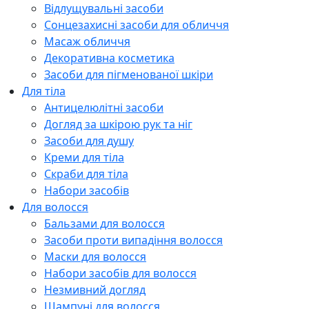
Відлущувальні засоби
Сонцезахисні засоби для обличчя
Масаж обличчя
Декоративна косметика
Засоби для пігменованої шкіри
Для тіла
Антицелюлітні засоби
Догляд за шкірою рук та ніг
Засоби для душу
Креми для тіла
Скраби для тіла
Набори засобів
Для волосся
Бальзами для волосся
Засоби проти випадіння волосся
Маски для волосся
Набори засобів для волосся
Незмивний догляд
Шампуні для волосся