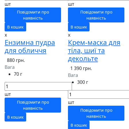
шт
шт
Повідомити про
Повідомити про
наявність
наявність
В кошик
В кошик
x
x
Ензимна пудра
Крем-маска для
для обличчя
тіла, шиї та
декольте
880 грн.
Вага
1 390 грн.
70 г
Вага
300 г
шт
шт
Повідомити про
наявність
Повідомити про
наявність
В кошик
В кошик