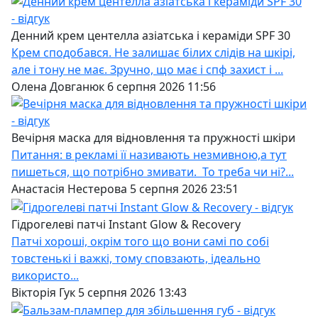
Денний крем центелла азіатська і кераміди SPF 30
Крем сподобався. Не залишає білих слідів на шкірі,
але і тону не має. Зручно, що має і спф захист і ...
Олена Довганюк 6 серпня 2026 11:56
Вечірня маска для відновлення та пружності шкіри
Питання: в рекламі її називають незмивною,а тут
пишеться, що потрібно змивати. То треба чи ні?...
Анастасія Нестерова 5 серпня 2026 23:51
Гідрогелеві патчі Instant Glow & Recovery
Патчі хороші, окрім того що вони самі по собі
товстенькі і важкі, тому сповзають, ідеально
використо...
Вікторія Гук 5 серпня 2026 13:43