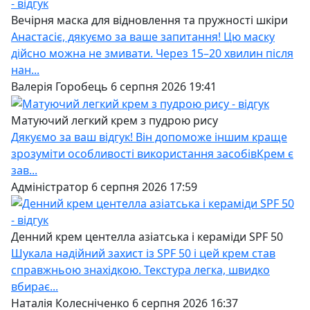
Вечірня маска для відновлення та пружності шкіри
Анастасіє, дякуємо за ваше запитання! Цю маску
дійсно можна не змивати. Через 15–20 хвилин після
нан...
Валерія Горобець 6 серпня 2026 19:41
Матуючий легкий крем з пудрою рису
Дякуємо за ваш відгук! Він допоможе іншим краще
зрозуміти особливості використання засобівКрем є
зав...
Адміністратор 6 серпня 2026 17:59
Денний крем центелла азіатська і кераміди SPF 50
Шукала надійний захист із SPF 50 і цей крем став
справжньою знахідкою. Текстура легка, швидко
вбирає...
Наталія Колесніченко 6 серпня 2026 16:37