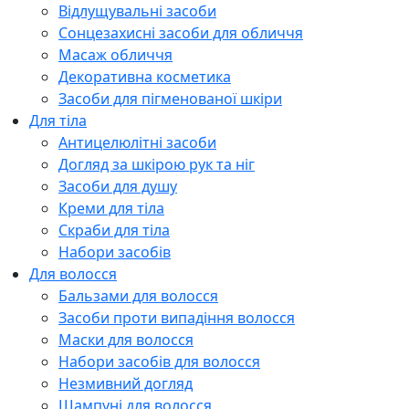
Відлущувальні засоби
Сонцезахисні засоби для обличчя
Масаж обличчя
Декоративна косметика
Засоби для пігменованої шкіри
Для тіла
Антицелюлітні засоби
Догляд за шкірою рук та ніг
Засоби для душу
Креми для тіла
Скраби для тіла
Набори засобів
Для волосся
Бальзами для волосся
Засоби проти випадіння волосся
Маски для волосся
Набори засобів для волосся
Незмивний догляд
Шампуні для волосся