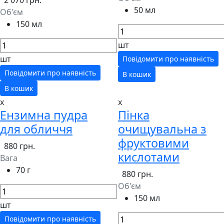
2 070 грн.
50 мл
Об'єм
150 мл
шт
шт
Повідомити про наявність
Повідомити про наявність
В кошик
В кошик
x
x
Ензимна пудра
Пінка
для обличчя
очищувальна з
фруктовими
880 грн.
кислотами
Вага
70 г
880 грн.
Об'єм
150 мл
шт
Повідомити про наявність