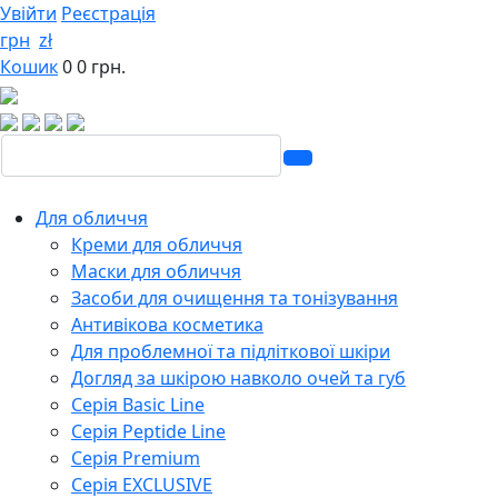
Увійти
Реєстрація
грн
zł
Кошик
0
0 грн.
Для обличчя
Креми для обличчя
Маски для обличчя
Засоби для очищення та тонізування
Антивікова косметика
Для проблемної та підліткової шкіри
Догляд за шкірою навколо очей та губ
Серія Basic Line
Серія Peptide Line
Серія Premium
Серія EXCLUSIVE