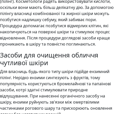
(пілінг). Косметологи радять використовувати кислоти,
оскільки вони мають більш делікатну дію. За допомогою
пілінгу власниці комбінованої та жирної шкіри можуть
позбутися надлишку себуму, який забиває пори.
Процедура допомагає позбутися відмерлих клітин, які
накопичуються на поверхні шкіри та стимулює процес
відновлення. Після процедури доглядові засоби краще
проникають в шкіру та повністю поглинаються.
Засоби для очищення обличчя
чутливої шкіри
Для власниць будь-якого типу шкіри підійде ензимний
пілінг. Нерідко ензими синтезують з фруктів, тому
популярність користуються бромелайнові та папаїнові
засоби, котрі здатні стимулювати природне
відлущування. При нанесенні органічного засобу на
шкіру, ензими руйнують зв'язки між омертвілими
частинками рогового шару та прискорюють оновлення