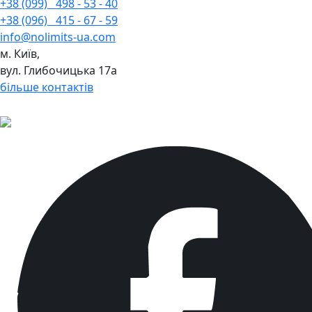
+38 (099)
498 - 53 - 40
+38 (096)
415 - 67 - 59
info@nolimits-ua.com
м. Київ,
вул. Глибочицька 17а
більше контактів