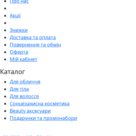
Про нас
Акції
Знижки
Доставка та оплата
Повернення та обмін
Оферта
Мій кабінет
Каталог
Для обличчя
Для тіла
Для волосся
Сонцезахисна косметика
Beauty аксесуари
Подарунки та промонабори