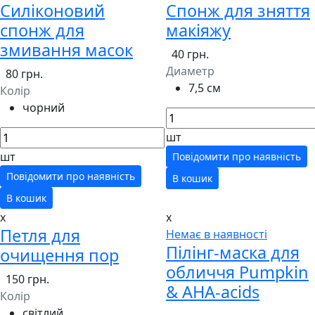
Силіконовий
Спонж для зняття
спонж для
макіяжу
змивання масок
40 грн.
Диаметр
80 грн.
7,5 см
Колір
чорний
шт
шт
Повідомити про наявність
Повідомити про наявність
В кошик
В кошик
x
x
Петля для
Немає в наявності
Пілінг-маска для
очищення пор
обличчя Pumpkin
150 грн.
& AHA-acids
Колір
світлий