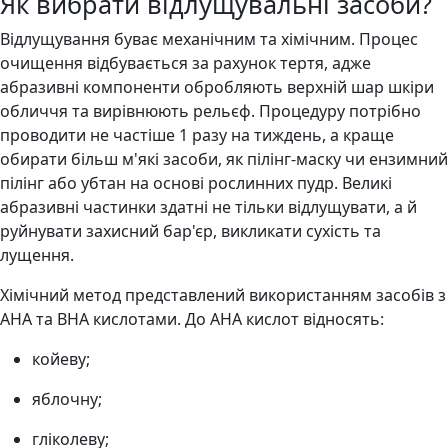
Як вибрати відлущувальні засоби?
Відлущування буває механічним та хімічним. Процес
очищення відбувається за рахунок тертя, адже
абразивні компоненти обробляють верхній шар шкіри
обличчя та вирівнюють рельєф. Процедуру потрібно
проводити не частіше 1 разу на тиждень, а краще
обирати більш м'які засоби, як пілінг-маску чи ензимний
пілінг або убтан на основі рослинних пудр. Великі
абразивні частинки здатні не тільки відлущувати, а й
руйнувати захисний бар'єр, викликати сухість та
лущення.
Хімічний метод представлений використанням засобів з
AHA та BHA кислотами. До AHA кислот відносять:
койеву;
яблочну;
гліколеву;