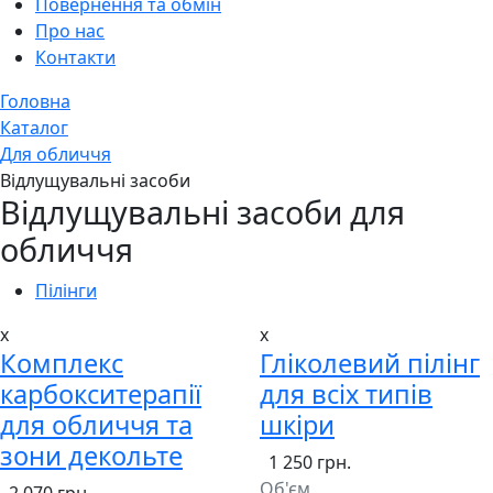
Повернення та обмін
Про нас
Контакти
Головна
Каталог
Для обличчя
Відлущувальні засоби
Відлущувальні засоби для
обличчя
Пілінги
x
x
Комплекс
Гліколевий пілінг
карбокситерапії
для всіх типів
для обличчя та
шкіри
зони декольте
1 250 грн.
Об'єм