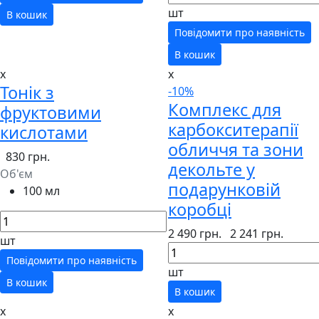
шт
В кошик
Повідомити про наявність
В кошик
x
x
Тонік з
-10%
Комплекс для
фруктовими
карбокситерапії
кислотами
обличчя та зони
830 грн.
декольте у
Об'єм
подарунковій
100 мл
коробці
2 490 грн.
2 241 грн.
шт
Повідомити про наявність
шт
В кошик
В кошик
x
x