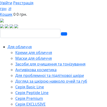
Увійти
Реєстрація
грн
zł
Кошик
0
0 грн.
Для обличчя
Креми для обличчя
Маски для обличчя
Засоби для очищення та тонізування
Антивікова косметика
Для проблемної та підліткової шкіри
Догляд за шкірою навколо очей та губ
Серія Basic Line
Серія Peptide Line
Серія Premium
Серія EXCLUSIVE