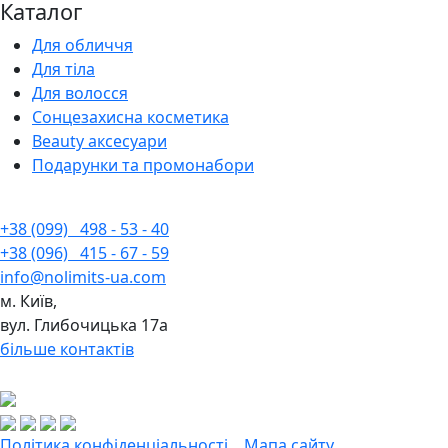
Каталог
Для обличчя
Для тіла
Для волосся
Сонцезахисна косметика
Beauty аксесуари
Подарунки та промонабори
+38 (099)
498 - 53 - 40
+38 (096)
415 - 67 - 59
info@nolimits-ua.com
м. Київ,
вул. Глибочицька 17а
більше контактів
Політика конфіденціальності
Мапа сайту