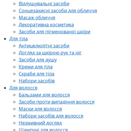
Відлущувальні засоби
Сонцезахисні засоби для обличчя
Масаж обличчя
Декоративна косметика
Засоби для пігменованої шкіри
Для тіла
Антицелюлітні засоби
Догляд за шкірою рук та ніг
Засоби для душу
Креми для тіла
Скраби для тіла
Набори засобів
Для волосся
Бальзами для волосся
Засоби проти випадіння волосся
Маски для волосся
Набори засобів для волосся
Незмивний догляд
Шампуні для волосся