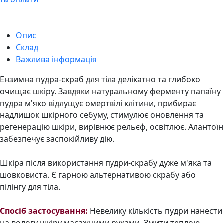
Опис
Склад
Важлива інформація
Ензимна пудра-скраб для тіла делікатно та глибоко
очищає шкіру. Завдяки натуральному ферменту папаїну
пудра м'яко відлущує омертвілі клітини, прибирає
надлишок шкірного себуму, стимулює оновлення та
регенерацію шкіри, вирівнює рельєф, освітлює. Алантоїн
забезпечує заспокійливу дію.
Шкіра після використання пудри-скрабу дуже м'яка та
шовковиста. Є гарною альтернативою скрабу або
пілінгу для тіла.
Спосіб застосування:
Невелику кількість пудри нанести
на вологу шкіру масажними рухами. Змити теплою