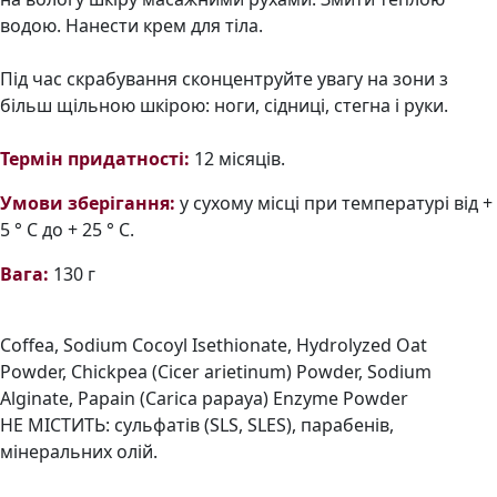
водою. Нанести крем для тіла.
Під час скрабування сконцентруйте увагу на зони з
більш щільною шкірою: ноги, сідниці, стегна і руки.
Термін придатності:
12 місяців.
Умови зберігання:
у сухому місці при температурі від +
5 ° С до + 25 ° С.
Вага:
130 г
Coffea, Sodium Cocoyl Isethionate, Hydrolyzed Oat
Powder, Chickpea (Cicer arietinum) Powder, Sodium
Alginate, Papain (Carica papaya) Enzyme Powder
НЕ МІСТИТЬ: сульфатів (SLS, SLES), парабенів,
мінеральних олій.