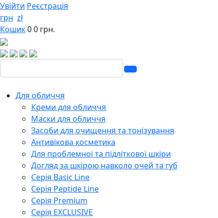
Увійти
Реєстрація
грн
zł
Кошик
0
0 грн.
Для обличчя
Креми для обличчя
Маски для обличчя
Засоби для очищення та тонізування
Антивікова косметика
Для проблемної та підліткової шкіри
Догляд за шкірою навколо очей та губ
Серія Basic Line
Серія Peptide Line
Серія Premium
Серія EXCLUSIVE