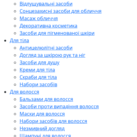
Відлущувальні засоби
Сонцезахисні засоби для обличчя
Масаж обличчя
Декоративна косметика
Засоби для пігменованої шкіри
Для тіла
Антицелюлітні засоби
Догляд за шкірою рук та ніг
Засоби для душу
Креми для тіла
Скраби для тіла
Набори засобів
Для волосся
Бальзами для волосся
Засоби проти випадіння волосся
Маски для волосся
Набори засобів для волосся
Незмивний догляд
Шампуні для волосся