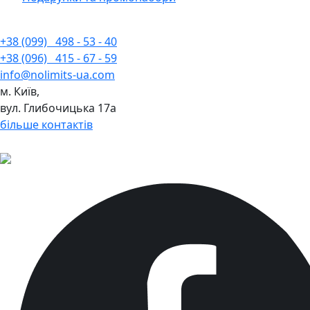
+38 (099)
498 - 53 - 40
+38 (096)
415 - 67 - 59
info@nolimits-ua.com
м. Київ,
вул. Глибочицька 17а
більше контактів