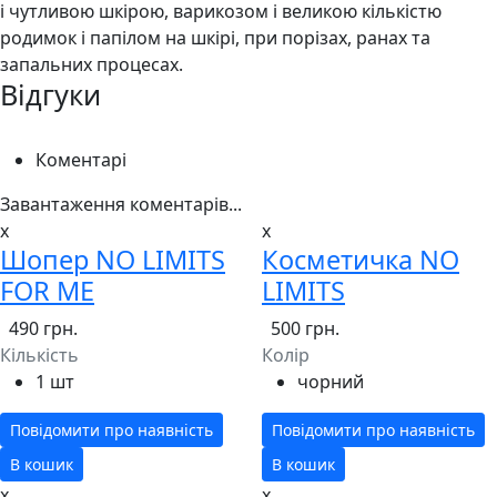
і чутливою шкірою, варикозом і великою кількістю
родимок і папілом на шкірі, при порізах, ранах та
запальних процесах.
Відгуки
Коментарі
Завантаження коментарів...
x
x
Шопер NO LIMITS
Косметичка NO
FOR ME
LIMITS
490 грн.
500 грн.
Кількість
Колір
1 шт
чорний
Повідомити про наявність
Повідомити про наявність
В кошик
В кошик
x
x