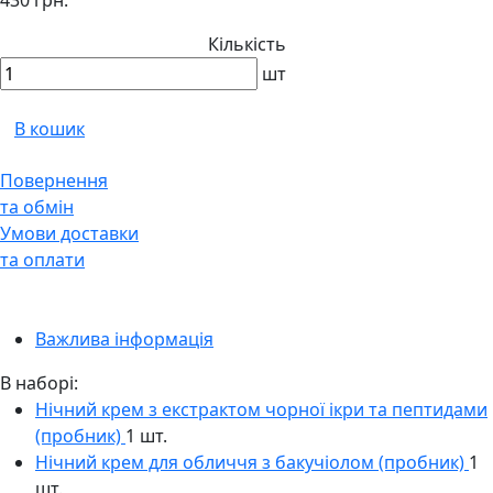
430 грн.
Кількість
шт
В кошик
Повернення
та обмін
Умови доставки
та оплати
Важлива інформація
В наборі:
Нічний крем з екстрактом чорної ікри та пептидами
(пробник)
1 шт.
Нічний крем для обличчя з бакучіолом (пробник)
1
шт.