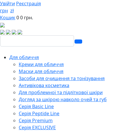
Увійти
Реєстрація
грн
zł
Кошик
0
0 грн.
Для обличчя
Креми для обличчя
Маски для обличчя
Засоби для очищення та тонізування
Антивікова косметика
Для проблемної та підліткової шкіри
Догляд за шкірою навколо очей та губ
Серія Basic Line
Серія Peptide Line
Серія Premium
Серія EXCLUSIVE