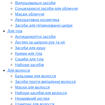
Відлущувальні засоби
Сонцезахисні засоби для обличчя
Масаж обличчя
Декоративна косметика
Засоби для пігменованої шкіри
Для тіла
Антицелюлітні засоби
Догляд за шкірою рук та ніг
Засоби для душу
Креми для тіла
Скраби для тіла
Набори засобів
Для волосся
Бальзами для волосся
Засоби проти випадіння волосся
Маски для волосся
Набори засобів для волосся
Незмивний догляд
Шампуні для волосся