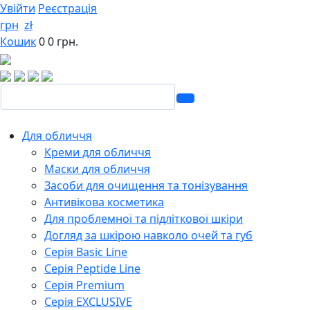
Увійти
Реєстрація
грн
zł
Кошик
0
0 грн.
Для обличчя
Креми для обличчя
Маски для обличчя
Засоби для очищення та тонізування
Антивікова косметика
Для проблемної та підліткової шкіри
Догляд за шкірою навколо очей та губ
Серія Basic Line
Серія Peptide Line
Серія Premium
Серія EXCLUSIVE