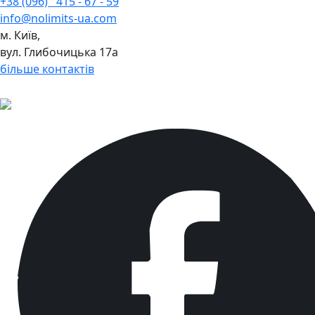
+38 (096)
415 - 67 - 59
info@nolimits-ua.com
м. Київ,
вул. Глибочицька 17а
більше контактів