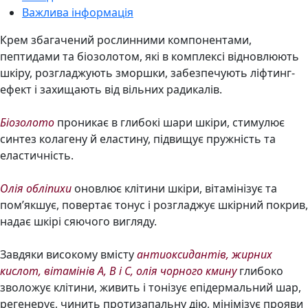
Важлива інформація
Крем збагачений рослинними компонентами,
пептидами та біозолотом, які в комплексі відновлюють
шкіру, розгладжують зморшки, забезпечують ліфтинг-
ефект і захищають від вільних радикалів.
Біозолото
проникає в глибокі шари шкіри, стимулює
синтез колагену й еластину, підвищує пружність та
еластичність.
Олія обліпихи
оновлює клітини шкіри, вітамінізує та
пом’якшує, повертає тонус і розгладжує шкірний покрив,
надає шкірі сяючого вигляду.
Завдяки високому вмісту
антиоксидантів, жирних
кислот, вітамінів A, B і C, олія чорного кмину
глибоко
зволожує клітини, живить і тонізує епідермальний шар,
регенерує, чинить протизапальну дію, мінімізує прояви