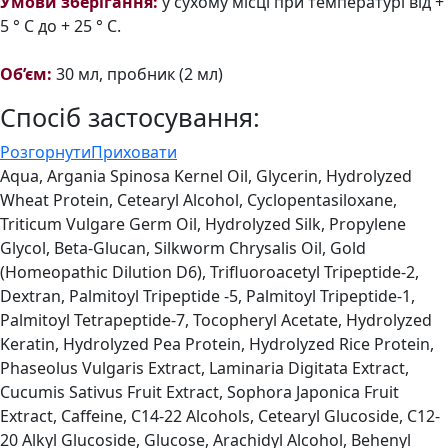
Умови зберігання:
у сухому місці при температурі від +
5 ° С до + 25 ° С.
Об’єм:
30 мл, пробник (2 мл)
Спосіб застосування:
Розгорнути
Приховати
Aqua, Argania Spinosa Kernel Oil, Glycerin, Hydrolyzed
Wheat Protein, Cetearyl Alcohol, Cyclopentasiloxane,
Triticum Vulgare Germ Oil, Hydrolyzed Silk, Propylene
Glycol, Beta-Glucan, Silkworm Chrysalis Oil, Gold
(Homeopathic Dilution D6), Trifluoroacetyl Tripeptide-2,
Dextran, Palmitoyl Tripeptide -5, Palmitoyl Tripeptide-1,
Palmitoyl Tetrapeptide-7, Tocopheryl Acetate, Hydrolyzed
Keratin, Hydrolyzed Pea Protein, Hydrolyzed Rice Protein,
Phaseolus Vulgaris Extract, Laminaria Digitata Extract,
Cucumis Sativus Fruit Extract, Sophora Japonica Fruit
Extract, Caffeine, C14-22 Alcohols, Cetearyl Glucoside, C12-
20 Alkyl Glucoside, Glucose, Arachidyl Alcohol, Behenyl