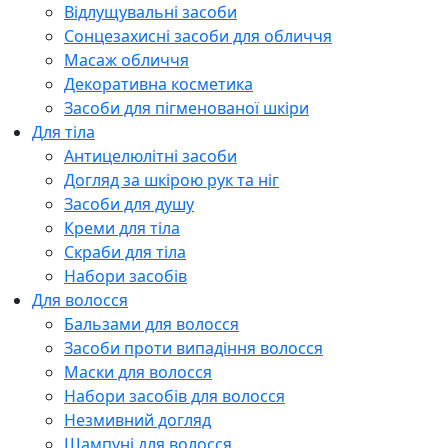
Відлущувальні засоби
Сонцезахисні засоби для обличчя
Масаж обличчя
Декоративна косметика
Засоби для пігменованої шкіри
Для тіла
Антицелюлітні засоби
Догляд за шкірою рук та ніг
Засоби для душу
Креми для тіла
Скраби для тіла
Набори засобів
Для волосся
Бальзами для волосся
Засоби проти випадіння волосся
Маски для волосся
Набори засобів для волосся
Незмивний догляд
Шампуні для волосся