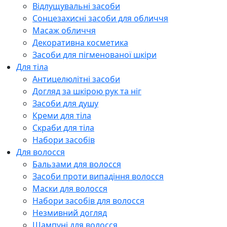
Відлущувальні засоби
Сонцезахисні засоби для обличчя
Масаж обличчя
Декоративна косметика
Засоби для пігменованої шкіри
Для тіла
Антицелюлітні засоби
Догляд за шкірою рук та ніг
Засоби для душу
Креми для тіла
Скраби для тіла
Набори засобів
Для волосся
Бальзами для волосся
Засоби проти випадіння волосся
Маски для волосся
Набори засобів для волосся
Незмивний догляд
Шампуні для волосся