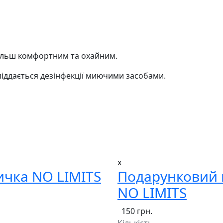
більш комфортним та охайним.
 піддається дезінфекції миючими засобами.
x
ичка NO LIMITS
Подарунковий 
NO LIMITS
150 грн.
Кількість