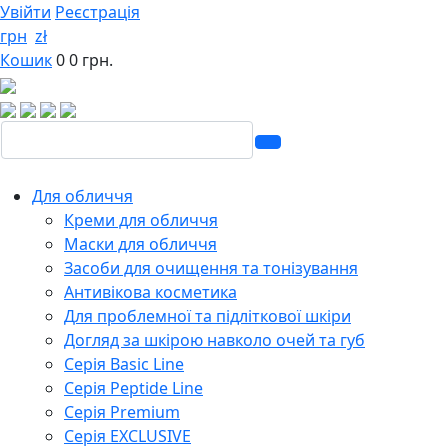
Увійти
Реєстрація
грн
zł
Кошик
0
0 грн.
Для обличчя
Креми для обличчя
Маски для обличчя
Засоби для очищення та тонізування
Антивікова косметика
Для проблемної та підліткової шкіри
Догляд за шкірою навколо очей та губ
Серія Basic Line
Серія Peptide Line
Серія Premium
Серія EXCLUSIVE