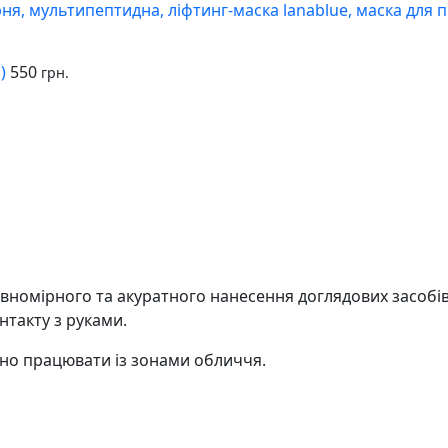
ня, мультипептидна, ліфтинг-маска lanablue, маска для п
)
550
грн.
вномірного та акуратного нанесення доглядових засобів
нтакту з руками.
чно працювати із зонами обличчя.