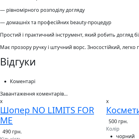
— рівномірного розподілу догляду
— домашніх та професійних beauty-процедур
Простий і практичний інструмент, який робить догляд 
Має прозору ручку і штучний ворс. Зносостійкий, легко
Відгуки
Коментарі
Завантаження коментарів...
x
x
Шопер NO LIMITS FOR
Космет
ME
500 грн.
Колір
490 грн.
чорний
Кількість