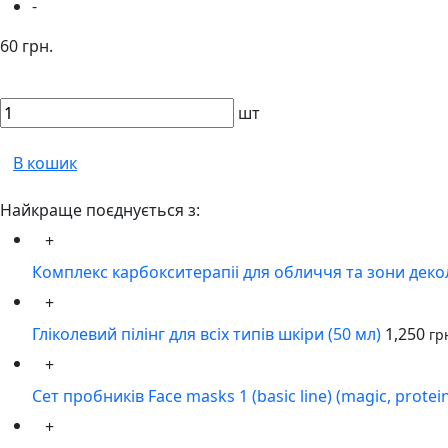
-
60 грн.
шт
В кошик
Найкраще поєднується з:
+
Комплекс карбокситерапіі для обличчя та зони деко
+
Гліколевий пілінг для всіх типів шкіри (50 мл)
1,250
гр
+
Сет пробників Face masks 1 (basic line) (magic, prote
+