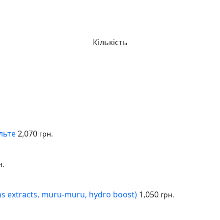
Кількість
льте
2,070
грн.
н.
ins extracts, muru-muru, hydro boost)
1,050
грн.