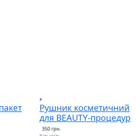
x
пакет
Рушник косметичний
для BEAUTY-процедур
350 грн.
Кількість