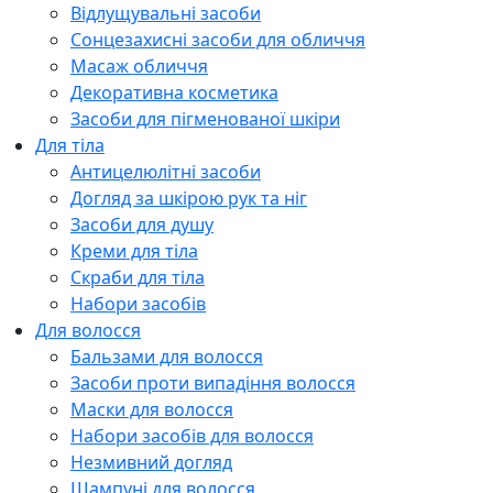
Відлущувальні засоби
Сонцезахисні засоби для обличчя
Масаж обличчя
Декоративна косметика
Засоби для пігменованої шкіри
Для тіла
Антицелюлітні засоби
Догляд за шкірою рук та ніг
Засоби для душу
Креми для тіла
Скраби для тіла
Набори засобів
Для волосся
Бальзами для волосся
Засоби проти випадіння волосся
Маски для волосся
Набори засобів для волосся
Незмивний догляд
Шампуні для волосся