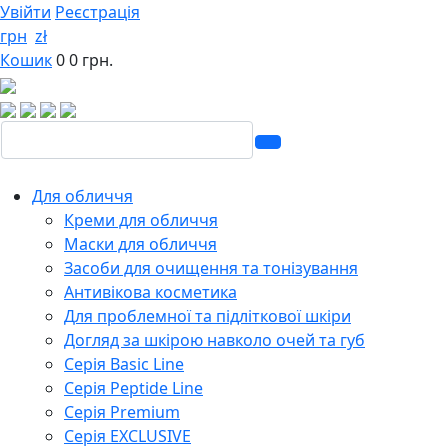
Увійти
Реєстрація
грн
zł
Кошик
0
0 грн.
Для обличчя
Креми для обличчя
Маски для обличчя
Засоби для очищення та тонізування
Антивікова косметика
Для проблемної та підліткової шкіри
Догляд за шкірою навколо очей та губ
Серія Basic Line
Серія Peptide Line
Серія Premium
Серія EXCLUSIVE